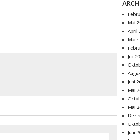
ARCH
Febr
Mai 
April
März
Febr
Juli 
Okto
Augu
Juni 
Mai 
Okto
Mai 
Deze
Okto
Juni 