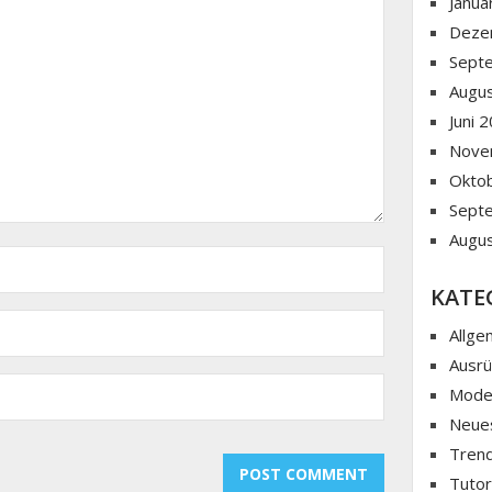
Janua
Deze
Sept
Augu
Juni 
Nove
Okto
Sept
Augu
KATE
Allge
Ausr
Mod
Neue
Tren
Tutor