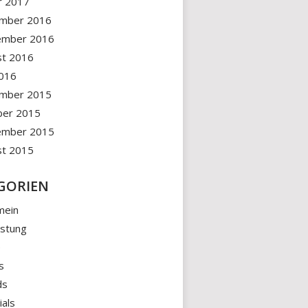
r 2017
mber 2016
ember 2016
st 2016
2016
mber 2015
ber 2015
ember 2015
st 2015
GORIEN
mein
üstung
e
s
ds
ials