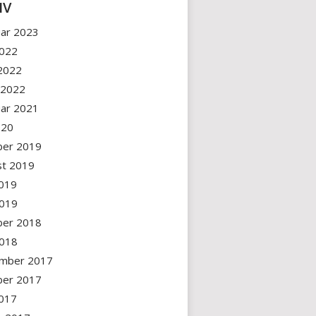
IV
uar 2023
2022
 2022
 2022
uar 2021
2020
ber 2019
st 2019
2019
2019
ber 2018
2018
mber 2017
ber 2017
2017