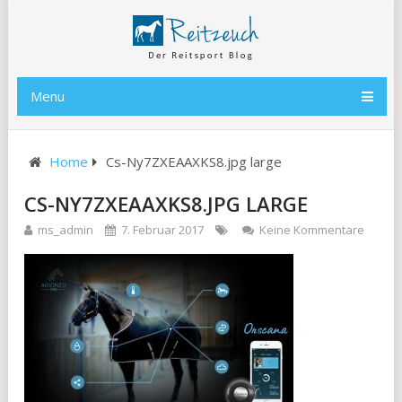
Menu
Home
Cs-Ny7ZXEAAXKS8.jpg large
CS-NY7ZXEAAXKS8.JPG LARGE
ms_admin
7. Februar 2017
Keine Kommentare