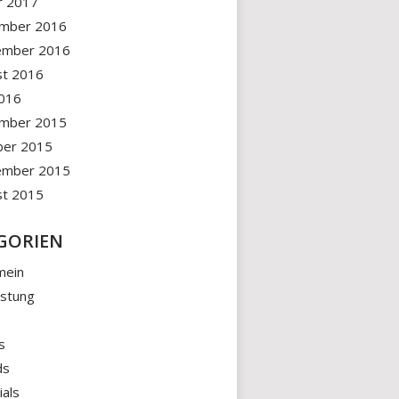
r 2017
mber 2016
ember 2016
st 2016
2016
mber 2015
ber 2015
ember 2015
st 2015
GORIEN
mein
üstung
e
s
ds
ials