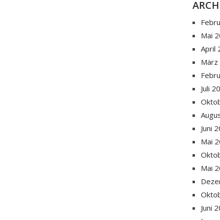
ARCH
Febr
Mai 
April
März
Febr
Juli 
Okto
Augu
Juni 
Mai 
Okto
Mai 
Deze
Okto
Juni 