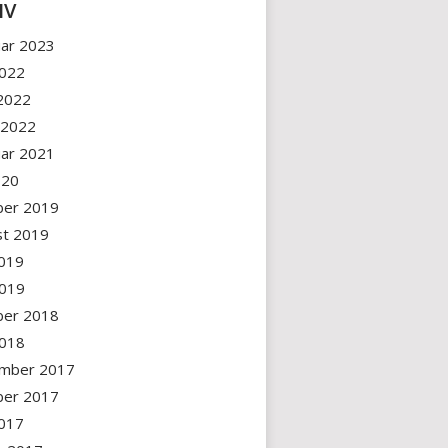
IV
uar 2023
2022
 2022
 2022
uar 2021
2020
ber 2019
st 2019
2019
2019
ber 2018
2018
mber 2017
ber 2017
2017