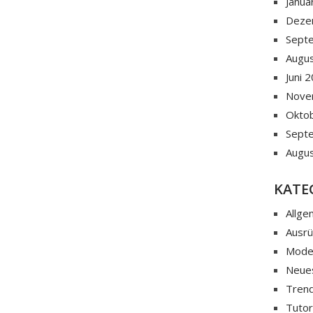
Janua
Deze
Sept
Augu
Juni 
Nove
Okto
Sept
Augu
KATE
Allge
Ausr
Mod
Neue
Tren
Tutor