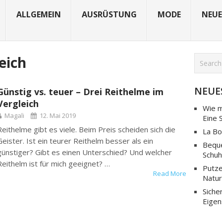
ALLGEMEIN
AUSRÜSTUNG
MODE
NEUE
eich
NEUE
Günstig vs. teuer – Drei Reithelme im
Vergleich
Wie m
Magali
12. Mai 2019
Eine 
Reithelme gibt es viele. Beim Preis scheiden sich die
La Bo
Geister. Ist ein teurer Reithelm besser als ein
Beque
günstiger? Gibt es einen Unterschied? Und welcher
Schuh
Reithelm ist für mich geeignet? …
Putze
Read More
Natur
Siche
Eigen