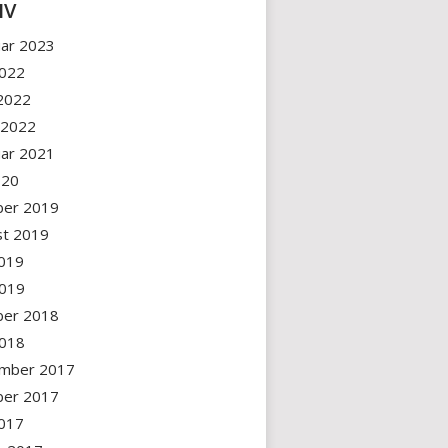
IV
uar 2023
2022
 2022
 2022
uar 2021
2020
ber 2019
st 2019
2019
2019
ber 2018
2018
mber 2017
ber 2017
2017