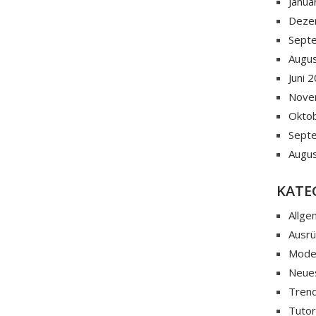
Janua
Deze
Sept
Augu
Juni 
Nove
Okto
Sept
Augu
KATE
Allge
Ausr
Mod
Neue
Tren
Tutor