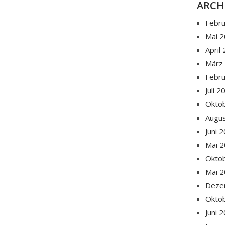
ARCH
Febr
Mai 
April
März
Febr
Juli 
Okto
Augu
Juni 
Mai 
Okto
Mai 
Deze
Okto
Juni 