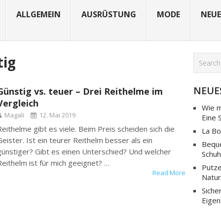
ALLGEMEIN
AUSRÜSTUNG
MODE
NEUE
tig
NEUE
Günstig vs. teuer – Drei Reithelme im
Vergleich
Wie m
Magali
12. Mai 2019
Eine 
Reithelme gibt es viele. Beim Preis scheiden sich die
La Bo
Geister. Ist ein teurer Reithelm besser als ein
Beque
günstiger? Gibt es einen Unterschied? Und welcher
Schuh
Reithelm ist für mich geeignet? …
Putze
Read More
Natur
Siche
Eigen