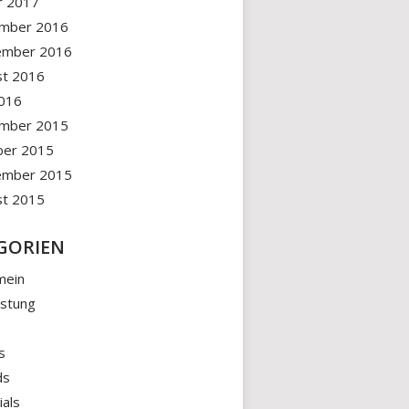
r 2017
mber 2016
ember 2016
st 2016
2016
mber 2015
ber 2015
ember 2015
st 2015
GORIEN
mein
üstung
e
s
ds
ials